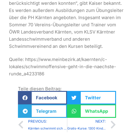
berücksichtigt werden konnten“, gibt Kaiser bekannt.
Es werden außerdem Ausbildungen zum Übungsleiter
über die PH Kärnten angeboten. Insgesamt waren im
Sommer 70 Vereins-Übungsleiter und Trainer vom
ÖWR Landesverband Kärnten, vom KLSV Kärntner
Landesschwimmverband und anderen
Schwimmvereinend an den Kursen beteiligt.
Quelle: https://www.meinbezirk.at/kaernten/c-
lokales/schwimmoffensive-geht-in-die-naechste-
runde_a4233186
Teile diesen Beitrag:
Facebook
Twitter
Telegram
WhatsApp
PREVIOUS:
NEXT:
Kärnten schwimmt sich fit: Land startet kostenlose Schwimmkurse mit Ferienbeginn
Gratis-Kurse: 1300 Kinder sollen jetzt schwimmen lernen